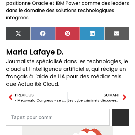
positionne Oracle et IBM Power comme des leaders
dans le domaine des solutions technologiques
intégrées.
X
Facebook
Pinterest
LinkedIn
Email
(Twitter)
Maria Lafaye D.
Journaliste spécialisé dans les technologies, le
cloud et l'intelligence artificielle, qui rédige en
français à l'aide de l'IA pour des médias tels
que Actualité Cloud.
PREVIOUS
SUIVANT
« Metaworld Congress » se consolide comme le congrès professionnel du secteur technologique en Espagne dans sa deuxième édition.
Les cybercriminels découvrent une nouvelle méthode d’infection en chaîne pour distribuer Remcos.