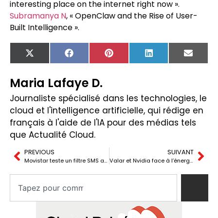
interesting place on the internet right now ».
Subramanya N
, « OpenClaw and the Rise of User-
Built Intelligence ».
X
Facebook
Pinterest
LinkedIn
Email
(Twitter)
Maria Lafaye D.
Journaliste spécialisé dans les technologies, le
cloud et l'intelligence artificielle, qui rédige en
français à l'aide de l'IA pour des médias tels
que Actualité Cloud.
PREVIOUS
SUIVANT
Movistar teste un filtre SMS anti-fraude avec IA : vos messages analysés sur consentement
Valar et Nvidia face à l’énergie des data centers IA : un micro-réacteur nucléaire dans le débat