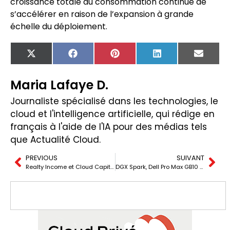
croissance totale du consommation continue de
s’accélérer en raison de l’expansion à grande
échelle du déploiement.
X
Facebook
Pinterest
LinkedIn
Email
(Twitter)
Maria Lafaye D.
Journaliste spécialisé dans les technologies, le
cloud et l'intelligence artificielle, qui rédige en
français à l'aide de l'IA pour des médias tels
que Actualité Cloud.
PREVIOUS
SUIVANT
Realty Income et Cloud Capital créent un véhicule de 6 milliards pour des centres de données
DGX Spark, Dell Pro Max GB10 et ASUS Ascent GX10 : l’IA locale entre dans le bureau