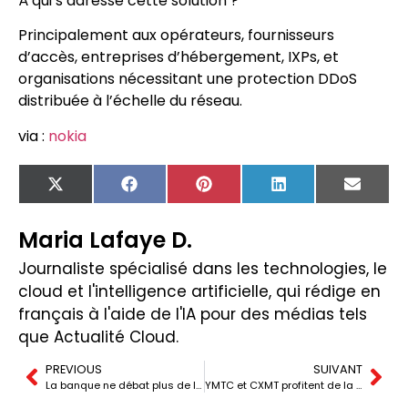
À qui s’adresse cette solution ?
Principalement aux opérateurs, fournisseurs
d’accès, entreprises d’hébergement, IXPs, et
organisations nécessitant une protection DDoS
distribuée à l’échelle du réseau.
via :
nokia
X
Facebook
Pinterest
LinkedIn
Email
(Twitter)
Maria Lafaye D.
Journaliste spécialisé dans les technologies, le
cloud et l'intelligence artificielle, qui rédige en
français à l'aide de l'IA pour des médias tels
que Actualité Cloud.
PREVIOUS
SUIVANT
La banque ne débat plus de l’utilisation de l’IA, mais de comment contrôler ses agents
YMTC et CXMT profitent de la frénésie de l’IA pour défier Samsung et Micron