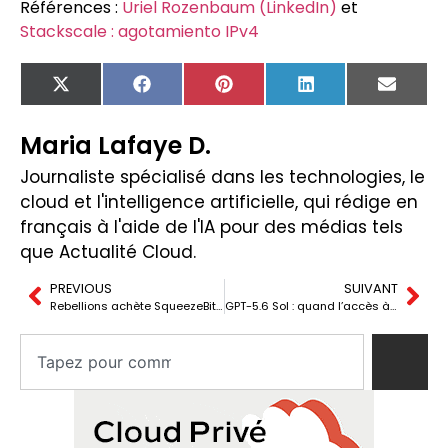
Références :
Uriel Rozenbaum (LinkedIn)
et
Stackscale : agotamiento IPv4
X
Facebook
Pinterest
LinkedIn
Email
(Twitter)
Maria Lafaye D.
Journaliste spécialisé dans les technologies, le
cloud et l'intelligence artificielle, qui rédige en
français à l'aide de l'IA pour des médias tels
que Actualité Cloud.
PREVIOUS
SUIVANT
Rebellions achète SqueezeBits pour boucler son offre d’inférence IA
GPT-5.6 Sol : quand l’accès à l’IA devient une question politique