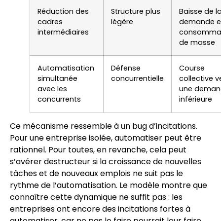
Réduction des
Structure plus
Baisse de l
cadres
légère
demande e
intermédiaires
consomma
de masse
Automatisation
Défense
Course
simultanée
concurrentielle
collective v
avec les
une deman
concurrents
inférieure
Ce mécanisme ressemble à un bug d’incitations.
Pour une entreprise isolée, automatiser peut être
rationnel. Pour toutes, en revanche, cela peut
s’avérer destructeur si la croissance de nouvelles
tâches et de nouveaux emplois ne suit pas le
rythme de l’automatisation. Le modèle montre que
connaître cette dynamique ne suffit pas : les
entreprises ont encore des incitations fortes à
automatiser, car ne pas le faire pourrait leur faire