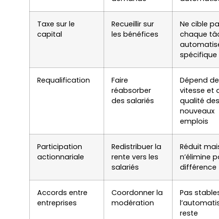
Taxe sur le
Recueillir sur
Ne cible p
capital
les bénéfices
chaque tâ
automatis
spécifique
Requalification
Faire
Dépend de
réabsorber
vitesse et 
des salariés
qualité de
nouveaux
emplois
Participation
Redistribuer la
Réduit mai
actionnariale
rente vers les
n’élimine p
salariés
différence
Accords entre
Coordonner la
Pas stables
entreprises
modération
l’automati
reste