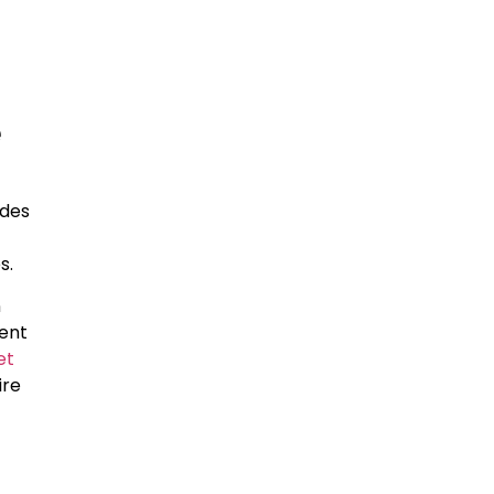
e
 des
s.
n
ment
et
ire