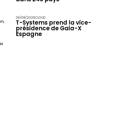
06/08/2026
CLOUD
on,
T-Systems prend la vice-
présidence de Gaia-X
Espagne
ux