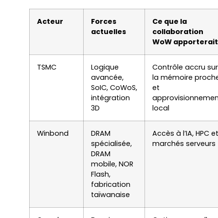
Acteur
Forces
Ce que la
actuelles
collaboration
WoW apporterait
TSMC
Logique
Contrôle accru sur
avancée,
la mémoire proch
SoIC, CoWoS,
et
intégration
approvisionnemen
3D
local
Winbond
DRAM
Accès à l’IA, HPC e
spécialisée,
marchés serveurs
DRAM
mobile, NOR
Flash,
fabrication
taïwanaise