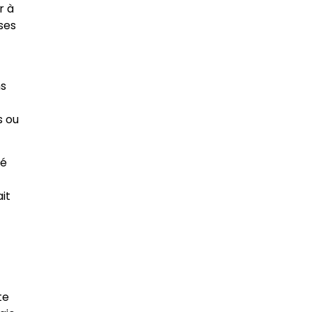
r à
ses
ns
s ou
mé
—
it
te