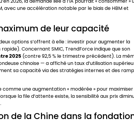
u’en 2026, la demande liée à l’IA pourrait « consommer » 
, avec une accélération notable par le biais de HBM et
 maximum de leur capacité
x options s’offrent à elle : investir pour augmenter la
s rapide). Concernant SMIC, TrendForce indique que son
tre 2025
(contre 92,5 % le trimestre précédent). La mê
euse chinoise — a affiché un taux d’utilisation supérieu
einement sa capacité via des stratégies internes et des ram
çue comme une augmentation « modérée » pour maximiser 
sque la file d’attente existe, la sensibilité aux prix dimin
t
.
ion de la Chine dans la fondatio