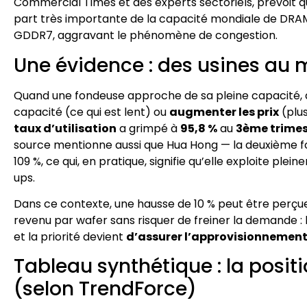
Commercial Times et des experts sectoriels, prévoit q
part très importante de la capacité mondiale de DRAM
GDDR7, aggravant le phénomène de congestion.
Une évidence : des usines au
Quand une fondeuse approche de sa pleine capacité, deu
capacité (ce qui est lent) ou
augmenter les prix
(plu
taux d’utilisation
a grimpé à
95,8 %
au
3ème trimes
source mentionne aussi que Hua Hong — la deuxième fond
109 %, ce qui, en pratique, signifie qu’elle exploite pl
ups.
Dans ce contexte, une hausse de 10 % peut être per
revenu par wafer sans risquer de freiner la demande : lor
et la priorité devient
d’assurer l’approvisionnemen
Tableau synthétique : la posit
(selon TrendForce)