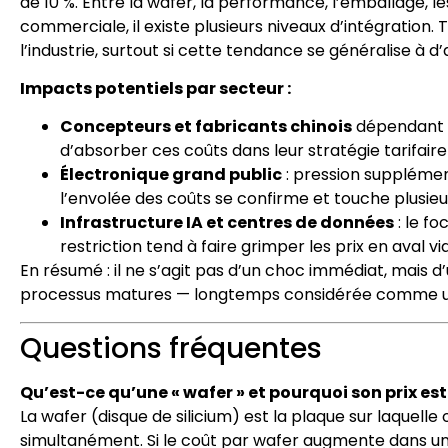
de 10 %. Entre la wafer, la performance, l’emballage, les
commerciale, il existe plusieurs niveaux d’intégration.
l’industrie, surtout si cette tendance se généralise à d’a
Impacts potentiels par secteur :
Concepteurs et fabricants chinois
dépendant d
d’absorber ces coûts dans leur stratégie tarifair
Électronique grand public
: pression supplémen
l’envolée des coûts se confirme et touche plusie
Infrastructure IA et centres de données
: le f
restriction tend à faire grimper les prix en aval
En résumé : il ne s’agit pas d’un choc immédiat, mais d
processus matures — longtemps considérée comme un
Questions fréquentes
Qu’est-ce qu’une « wafer » et pourquoi son prix est
La wafer (disque de silicium) est la plaque sur laquelle
simultanément. Si le coût par wafer augmente dans une 