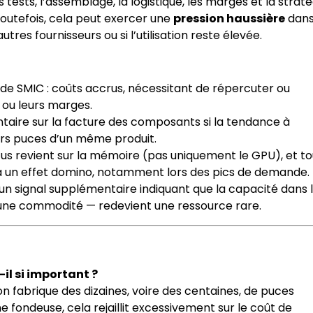
 tests, l’assemblage, la logistique, les marges et la straté
 Toutefois, cela peut exercer une
pression haussière
dan
utres fournisseurs ou si l’utilisation reste élevée.
e SMIC : coûts accrus, nécessitant de répercuter ou
e ou leurs marges.
taire sur la facture des composants si la tendance à
urs puces d’un même produit.
ocus revient sur la mémoire (pas uniquement le GPU), et t
 via un effet domino, notamment lors des pics de demande.
’un signal supplémentaire indiquant que la capacité dans 
e commodité — redevient une ressource rare.
-il si important ?
 on fabrique des dizaines, voire des centaines, de puces
fondeuse, cela rejaillit excessivement sur le coût de