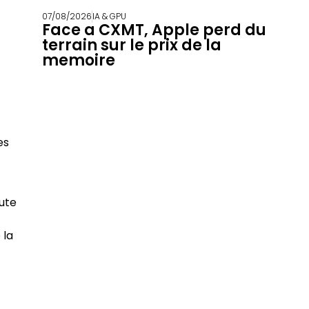
07/08/2026
IA & GPU
Face a CXMT, Apple perd du
terrain sur le prix de la
memoire
es
hute
 la