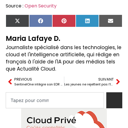
Source :
Open Security
X
Facebook
Pinterest
LinkedIn
Email
(Twitter)
Maria Lafaye D.
Journaliste spécialisé dans les technologies, le
cloud et l'intelligence artificielle, qui rédige en
français à l'aide de l'IA pour des médias tels
que Actualité Cloud.
PREVIOUS
SUIVANT
SentinelOne intègre son EDR avec IA à AWS Security Hub Extended
Les jeunes ne rejettent pas l’IA : ils rejettent la façon dont elle leur est imposée