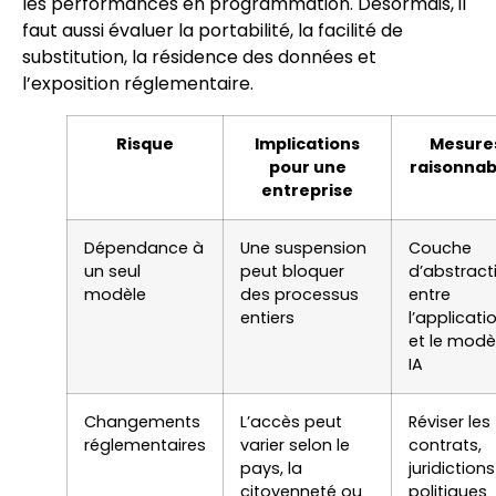
les performances en programmation. Désormais, il
faut aussi évaluer la portabilité, la facilité de
substitution, la résidence des données et
l’exposition réglementaire.
Risque
Implications
Mesure
pour une
raisonnab
entreprise
Dépendance à
Une suspension
Couche
un seul
peut bloquer
d’abstract
modèle
des processus
entre
entiers
l’applicati
et le modè
IA
Changements
L’accès peut
Réviser les
réglementaires
varier selon le
contrats,
pays, la
juridictions
citoyenneté ou
politiques