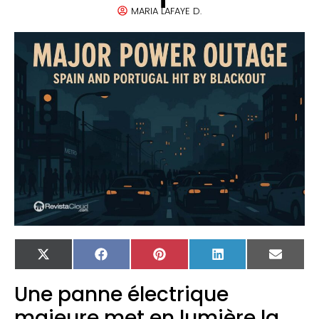
MARIA LAFAYE D.
X
Facebook
Pinterest
LinkedIn
Email
(Twitter)
Une panne électrique
majeure met en lumière la