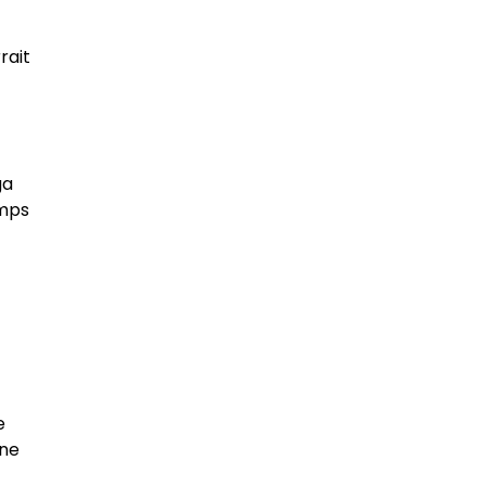
rait
ga
emps
e
une