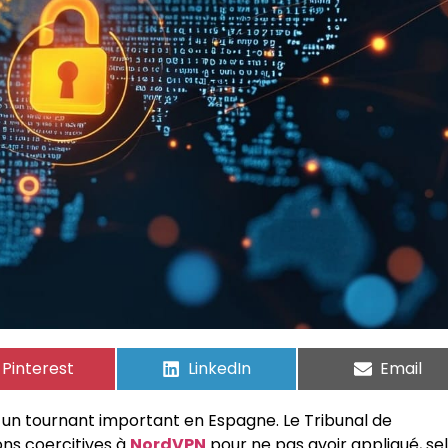
Pinterest
LinkedIn
Email
u un tournant important en Espagne. Le Tribunal de
ns coercitives à
NordVPN
pour ne pas avoir appliqué, se