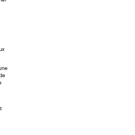
ux
 une
 de
e
t