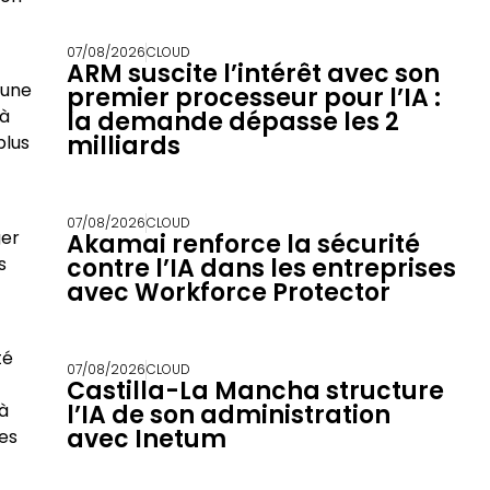
07/08/2026
CLOUD
ARM suscite l’intérêt avec son
 une
premier processeur pour l’IA :
 à
la demande dépasse les 2
milliards
plus
07/08/2026
CLOUD
ger
Akamai renforce la sécurité
s
contre l’IA dans les entreprises
avec Workforce Protector
té
07/08/2026
CLOUD
Castilla-La Mancha structure
à
l’IA de son administration
avec Inetum
des