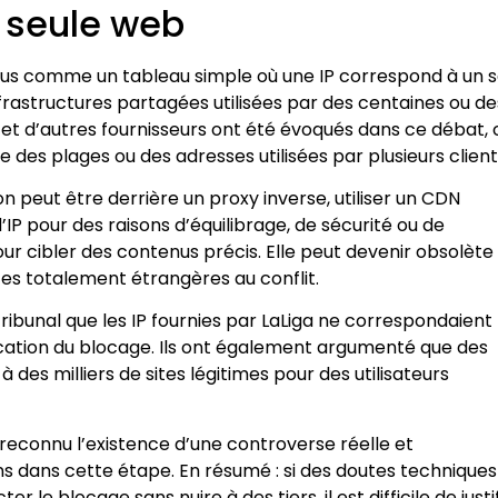
e seule web
lus comme un tableau simple où une IP correspond à un s
rastructures partagées utilisées par des centaines ou de
r, et d’autres fournisseurs ont été évoqués dans ce débat, 
e des plages ou des adresses utilisées par plusieurs client
peut être derrière un proxy inverse, utiliser un CDN
IP pour des raisons d’équilibrage, de sécurité ou de
pour cibler des contenus précis. Elle peut devenir obsolète
s totalement étrangères au conflit.
ibunal que les IP fournies par LaLiga ne correspondaient
ication du blocage. Ils ont également argumenté que des
des milliers de sites légitimes pour des utilisateurs
a reconnu l’existence d’une controverse réelle et
 dans cette étape. En résumé : si des doutes techniques
 le blocage sans nuire à des tiers, il est difficile de justi