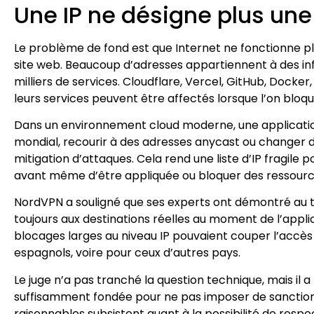
Une IP ne désigne plus un
Le problème de fond est que Internet ne fonctionne p
site web. Beaucoup d’adresses appartiennent à des inf
milliers de services. Cloudflare, Vercel, GitHub, Docke
leurs services peuvent être affectés lorsque l’on bloqu
Dans un environnement cloud moderne, une application 
mondial, recourir à des adresses anycast ou changer d’
mitigation d’attaques. Cela rend une liste d’IP fragile 
avant même d’être appliquée ou bloquer des ressource
NordVPN a souligné que ses experts ont démontré au tr
toujours aux destinations réelles au moment de l’appl
blocages larges au niveau IP pouvaient couper l’accès à 
espagnols, voire pour ceux d’autres pays.
Le juge n’a pas tranché la question technique, mais il 
suffisamment fondée pour ne pas imposer de sanctions
raisonnables subsistent quant à la possibilité de respecter