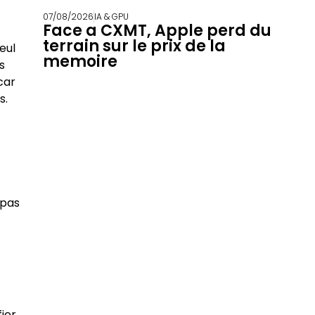
07/08/2026
IA & GPU
Face a CXMT, Apple perd du
terrain sur le prix de la
eul
memoire
s
car
s.
 pas
fier