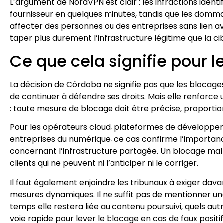
L’argument de NordVPN est clair : les infractions iden
fournisseur en quelques minutes, tandis que les domm
affecter des personnes ou des entreprises sans lien av
taper plus durement l’infrastructure légitime que la cib
Ce que cela signifie pour 
La décision de Córdoba ne signifie pas que les blocage
de continuer à défendre ses droits. Mais elle renforc
: toute mesure de blocage doit être précise, proportionn
Pour les opérateurs cloud, plateformes de développem
entreprises du numérique, ce cas confirme l’importance
concernant l’infrastructure partagée. Un blocage mal 
clients qui ne peuvent ni l’anticiper ni le corriger.
Il faut également enjoindre les tribunaux à exiger da
mesures dynamiques. Il ne suffit pas de mentionner une I
temps elle restera liée au contenu poursuivi, quels autr
voie rapide pour lever le blocage en cas de faux positif