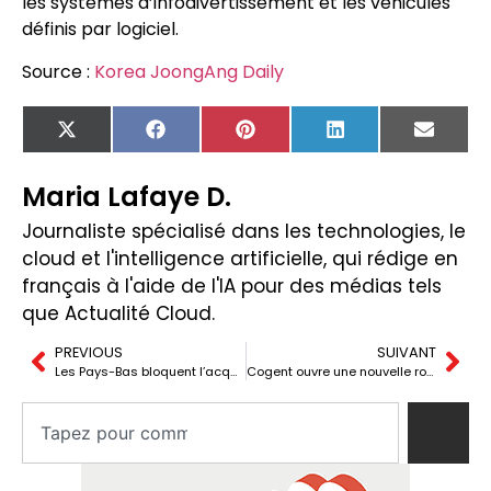
les systèmes d’infodivertissement et les véhicules
définis par logiciel.
Source :
Korea JoongAng Daily
X
Facebook
Pinterest
LinkedIn
Email
(Twitter)
Maria Lafaye D.
Journaliste spécialisé dans les technologies, le
cloud et l'intelligence artificielle, qui rédige en
français à l'aide de l'IA pour des médias tels
que Actualité Cloud.
PREVIOUS
SUIVANT
Les Pays-Bas bloquent l’acquisition de Solvinity par Kyndryl pour protéger DigiD
Cogent ouvre une nouvelle route à fibre entre Ashburn et Miami pour l’IA et les câbles sous-marins