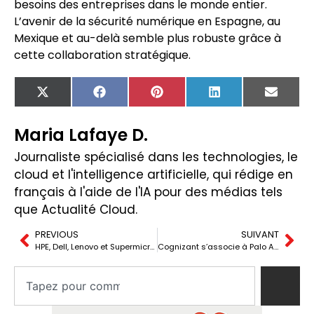
besoins des entreprises dans le monde entier.
L’avenir de la sécurité numérique en Espagne, au
Mexique et au-delà semble plus robuste grâce à
cette collaboration stratégique.
X
Facebook
Pinterest
LinkedIn
Email
(Twitter)
Maria Lafaye D.
Journaliste spécialisé dans les technologies, le
cloud et l'intelligence artificielle, qui rédige en
français à l'aide de l'IA pour des médias tels
que Actualité Cloud.
PREVIOUS
SUIVANT
HPE, Dell, Lenovo et Supermicro lancent de nouveaux serveurs avec GPUs MI325X et processeurs Epyc d’AMD
Cognizant s’associe à Palo Alto Networks pour proposer des services de cybersécurité alimentés par l’IA et renforcer la sécurité des entreprises mondiales