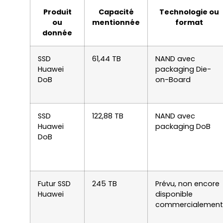
Produit
Capacité
Technologie ou
ou
mentionnée
format
donnée
SSD
61,44 TB
NAND avec
Huawei
packaging Die-
DoB
on-Board
SSD
122,88 TB
NAND avec
Huawei
packaging DoB
DoB
Futur SSD
245 TB
Prévu, non encore
Huawei
disponible
commercialement