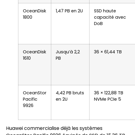
OceanDisk
1,47 PB en 2U
SSD haute
1800
capacité avec
DoB
OceanDisk
Jusqu’à 2,2
36 × 61,44 TB
1610
PB
OceanStor
4,42 PB bruts
36 × 122,88 TB
Pacific
en 2U
NVMe PCIe 5
9926
Huawei commercialise déjà les systèmes