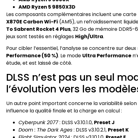
AMD Ryzen 5 9850X3D
Les composants complémentaires incluent une cart
X870E Carbon Wi-Fi
(AM5), un refroidissement liquid
To Sabrent Rocket 4 Plus
, 32 Go de mémoire DDR5-60
jeux sont testés en réglages
High/Ultra
.
Pour cibler l’essentiel, l’analyse se concentre sur deu
Performance (50 %)
. Le mode
Ultra Performance
n’
étude, et est laissé de côté.
DLSS n’est pas un seul modè
l’évolution vers les modèl
Un autre point important concerne la variabilité selon 
influence la qualité finale et la charge en calcul :
Cyberpunk 2077
: DLSS v3.10.1.0,
Preset J
Doom : The Dark Ages
: DLSS v3.10.2.1,
Preset K
Flight Simulator 2024
: DLSS v3.10.1.0,
Preset E