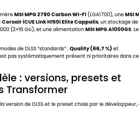
e mère
MSI MPG Z790 Carbon Wi-Fi
(LGA1700), une
MSI 
e
Corsair iCUE Link H150i Elite Cappalix
, un stockage d
00 (2×16 Go), et une alimentation
MSI MPG A1000GS
. L
x modes de DLSS “standards” :
Quality (66,7 %)
et
est pas systématiquement présent ni prioritaires dans ce
le : versions, presets et
es Transformer
la version de DLSS et le preset choisi par le développeur, 