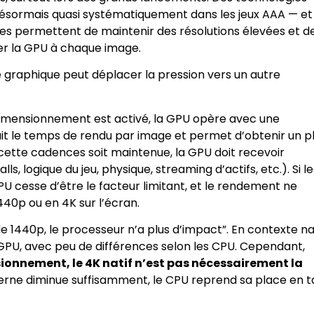
sormais quasi systématiquement dans les jeux AAA — et
lles permettent de maintenir des résolutions élevées et d
ter la GPU à chaque image.
e graphique peut déplacer la pression vers un autre
dimensionnement est activé, la GPU opère avec une
éduit le temps de rendu par image et permet d’obtenir un p
ette cadences soit maintenue, la GPU doit recevoir
, logique du jeu, physique, streaming d’actifs, etc.). Si le
PU cesse d’être le facteur limitant, et le rendement ne
440p ou en 4K sur l’écran.
e 1440p, le processeur n’a plus d’impact”. En contexte na
PU, avec peu de différences selon les CPU. Cependant,
sionnement, le 4K natif n’est pas nécessairement la
interne diminue suffisamment, le CPU reprend sa place en t