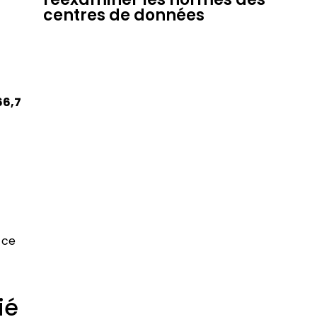
centres de données
66,7
 ce
ié