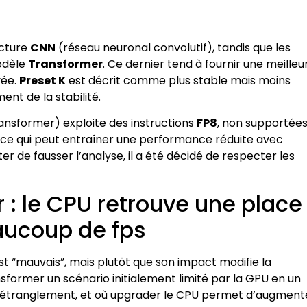
ecture
CNN
(réseau neuronal convolutif), tandis que les
modèle
Transformer
. Ce dernier tend à fournir une meilleu
vée.
Preset K
est décrit comme plus stable mais moins
ent de la stabilité.
nsformer) exploite des instructions
FP8
, non supportée
, ce qui peut entraîner une performance réduite avec
iter de fausser l’analyse, il a été décidé de respecter les
r : le CPU retrouve une place
aucoup de fps
t “mauvais”, mais plutôt que son impact modifie la
former un scénario initialement limité par la GPU en un
 d’étranglement, et où upgrader le CPU permet d’augment