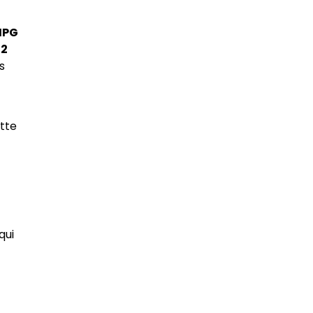
MPG
e
2
es
tte
qui