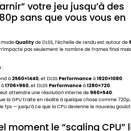
rnir” votre jeu jusqu’à des
1080p sans que vous vous en
En mode
Quality
de DLSS, l’échelle de rendu est autour de
 n’impacte pas seulement le nombre de frames final mais
 :
end à
2560×1440
, et DLSS
Performance
à
1920×1080
.
 à
1706×960
, et DLSS
Performance
à
1280×720
.
eut atteindre une résolution interne de
960×540
.
 que la GPU traite en réalité à quelque chose comme 720p,
 fps — jusqu’à ce que la CPU devienne le nouveau goulot
uel moment le “scaling CPU” l