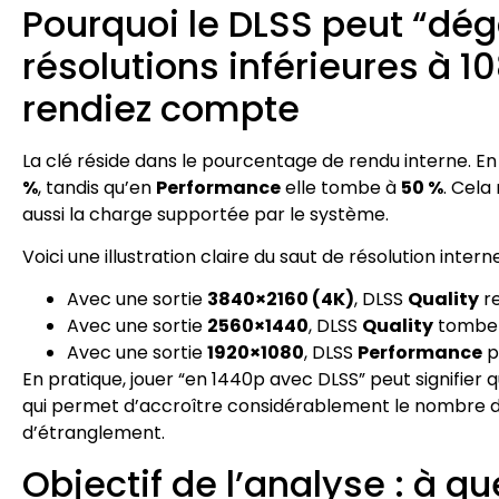
Pourquoi le DLSS peut “déga
résolutions inférieures à 
rendiez compte
La clé réside dans le pourcentage de rendu interne. 
%
, tandis qu’en
Performance
elle tombe à
50 %
. Cela
aussi la charge supportée par le système.
Voici une illustration claire du saut de résolution interne
Avec une sortie
3840×2160 (4K)
, DLSS
Quality
r
Avec une sortie
2560×1440
, DLSS
Quality
tombe
Avec une sortie
1920×1080
, DLSS
Performance
p
En pratique, jouer “en 1440p avec DLSS” peut signifier
qui permet d’accroître considérablement le nombre de
d’étranglement.
Objectif de l’analyse : à q