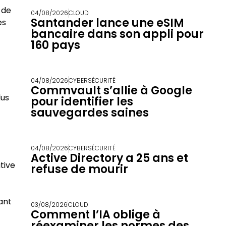
 de
04/08/2026
CLOUD
Santander lance une eSIM
es
bancaire dans son appli pour
160 pays
04/08/2026
CYBERSÉCURITÉ
Commvault s’allie à Google
lus
pour identifier les
sauvegardes saines
04/08/2026
CYBERSÉCURITÉ
Active Directory a 25 ans et
tive
refuse de mourir
ant
03/08/2026
CLOUD
Comment l’IA oblige à
réexaminer les normes des