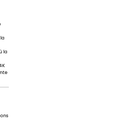
e
 la
ù la
 4K
nte
ions