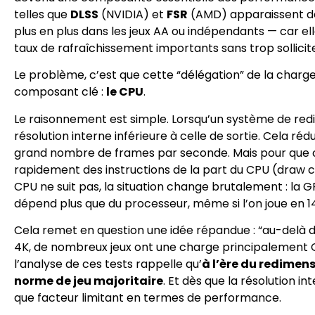
telles que
DLSS
(NVIDIA) et
FSR
(AMD) apparaissent dé
plus en plus dans les jeux AA ou indépendants — car e
taux de rafraîchissement importants sans trop sollici
Le problème, c’est que cette “délégation” de la charg
composant clé :
le CPU
.
Le raisonnement est simple. Lorsqu’un système de re
résolution interne inférieure à celle de sortie. Cela r
grand nombre de frames par seconde. Mais pour que c
rapidement des instructions de la part du CPU (draw calls
CPU ne suit pas, la situation change brutalement : la G
dépend plus que du processeur, même si l’on joue en 1
Cela remet en question une idée répandue : “au-delà d
4K, de nombreux jeux ont une charge principalement G
l’analyse de ces tests rappelle qu’
à l’ère du redimen
norme de jeu majoritaire
. Et dès que la résolution 
que facteur limitant en termes de performance.