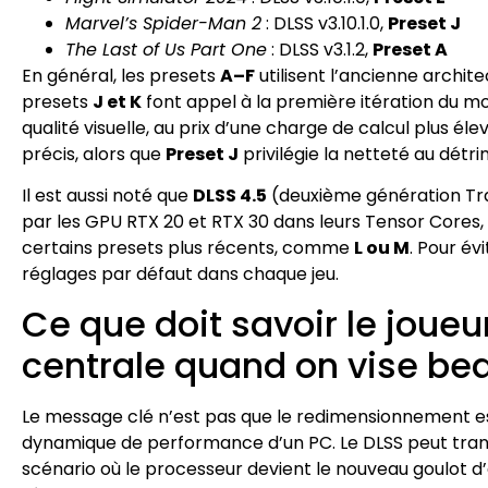
Marvel’s Spider-Man 2
: DLSS v3.10.1.0,
Preset J
The Last of Us Part One
: DLSS v3.1.2,
Preset A
En général, les presets
A–F
utilisent l’ancienne archit
presets
J et K
font appel à la première itération du 
qualité visuelle, au prix d’une charge de calcul plus éle
précis, alors que
Preset J
privilégie la netteté au détrim
Il est aussi noté que
DLSS 4.5
(deuxième génération Tra
par les GPU RTX 20 et RTX 30 dans leurs Tensor Cores
certains presets plus récents, comme
L ou M
. Pour év
réglages par défaut dans chaque jeu.
Ce que doit savoir le joueu
centrale quand on vise be
Le message clé n’est pas que le redimensionnement es
dynamique de performance d’un PC. Le DLSS peut trans
scénario où le processeur devient le nouveau goulot