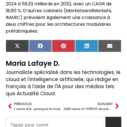
2024 à 59,33 milliards en 2032, avec un CAGR de
18,60 %. D’autres cabinets (MarketsandMarkets,
IMARC) prévoient également une croissance à
deux chiffres pour les architectures modulaires
préfabriquées.
X
Facebook
Pinterest
LinkedIn
Email
(Twitter)
Maria Lafaye D.
Journaliste spécialisé dans les technologies, le
cloud et l'intelligence artificielle, qui rédige en
français à l'aide de l'IA pour des médias tels
que Actualité Cloud.
PREVIOUS
SUIVANT
L’usine d’IA : pourquoi le modèle seul ne crée pas de valeur en entreprise
AMD dans le TOP500 de juin 2026 : 4 superordinateurs du top 10 tournent sur son architecture