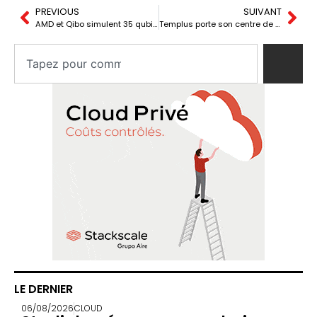
PREVIOUS
SUIVANT
AMD et Qibo simulent 35 qubits sur une seule GPU MI355X : ce que ça signifie vraiment
Templus porte son centre de données de Valence à 4 MW à Paterna
LE DERNIER
06/08/2026
CLOUD