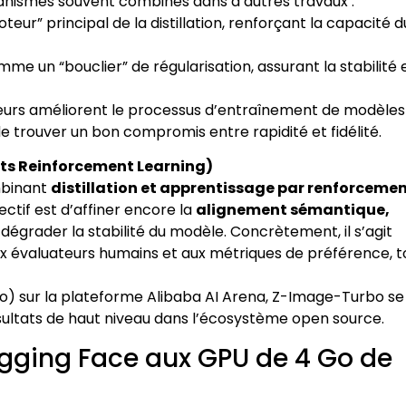
nismes souvent combinés dans d’autres travaux :
moteur” principal de la distillation, renforçant la capacité d
omme un “bouclier” de régularisation, assurant la stabilité e
eurs améliorent le processus d’entraînement de modèles
 trouver un bon compromis entre rapidité et fidélité.
ets Reinforcement Learning)
mbinant
distillation et apprentissage par renforceme
jectif est d’affiner encore la
alignement sémantique,
 dégrader la stabilité du modèle. Concrètement, il s’agit
aux évaluateurs humains et aux métriques de préférence, t
lo) sur la plateforme Alibaba AI Arena, Z-Image-Turbo se
sultats de haut niveau dans l’écosystème open source.
ugging Face aux GPU de 4 Go de