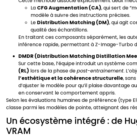
Cette méthode dissocie explicitement deux méca
La
CFG Augmentation (CA)
, qui sert de “
modèle à suivre des instructions précises.
Le
Distribution Matching (DM)
, qui agit c
qualité des échantillons.
En traitant ces composants séparément, les aut
inférence rapide, permettant à Z-Image-Turbo de
DMDR (Distribution Matching Distillation Me
Sur cette base, l’équipe introduit un système co
(RL)
lors de la phase de
post-entrainement
. L’ob
l’esthétique et la cohérence structurelle
, sans
d’ajuster le modèle pour qu’il plaise davantage 
en conservant le comportement appris.
Selon les évaluations humaines de préférence (type E
classe parmi les modèles de pointe, atteignant des ré
Un écosystème intégré : de H
VRAM