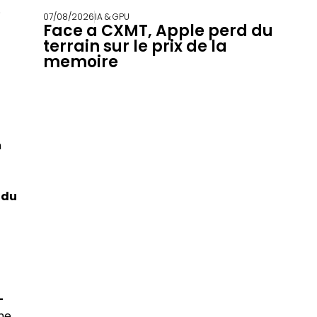
.
07/08/2026
IA & GPU
Face a CXMT, Apple perd du
terrain sur le prix de la
memoire
n
 du
-
mme