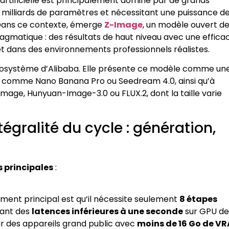
artificielle est principalement dominé par de grands
 milliards de paramètres et nécessitant une puissance d
. Dans ce contexte, émerge
Z-Image
, un modèle ouvert de
agmatique : des résultats de haut niveau avec une efficac
et dans des environnements professionnels réalistes.
l’écosystème d’Alibaba. Elle présente ce modèle comme un
es comme Nano Banana Pro ou Seedream 4.0, ainsi qu’à
e, Hunyuan-Image-3.0 ou FLUX.2, dont la taille varie
tégralité du cycle : génération,
s principales
:
ument principal est qu’il nécessite seulement
8 étapes
rant des
latences inférieures à une seconde
sur GPU de
r des appareils grand public avec
moins de 16 Go de V