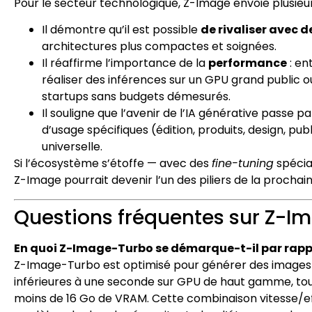
Pour le secteur technologique, Z-Image envoie plusieur
Il démontre qu’il est possible
de rivaliser avec 
architectures plus compactes et soignées.
Il réaffirme l’importance de la
performance
: en
réaliser des inférences sur un GPU grand public 
startups sans budgets démesurés.
Il souligne que l’avenir de l’IA générative passe p
d’usage spécifiques (édition, produits, design, publ
universelle.
Si l’écosystème s’étoffe — avec des
fine-tuning
spécia
Z-Image pourrait devenir l’un des piliers de la proch
Questions fréquentes sur Z-I
En quoi Z-Image-Turbo se démarque-t-il par rapp
Z-Image-Turbo est optimisé pour générer des images 
inférieures à une seconde sur GPU de haut gamme, to
moins de 16 Go de VRAM. Cette combinaison vitesse/eff