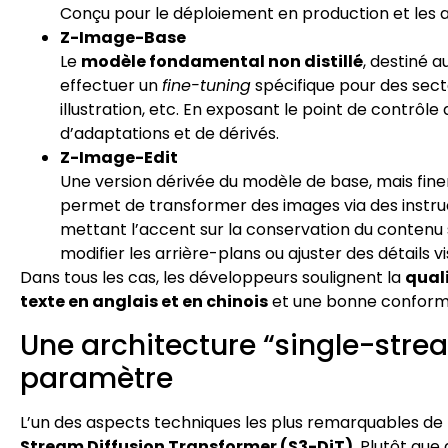
Conçu pour le déploiement en production et les a
Z-Image-Base
Le
modèle fondamental non distillé
, destiné 
effectuer un
fine-tuning
spécifique pour des secte
illustration, etc. En exposant le point de contrôl
d’adaptations et de dérivés.
Z-Image-Edit
Une version dérivée du modèle de base, mais fin
permet de transformer des images via des instruc
mettant l’accent sur la conservation du contenu 
modifier les arrière-plans ou ajuster des détails vi
Dans tous les cas, les développeurs soulignent la
qual
texte en anglais et en chinois
et une bonne conformi
Une architecture “single-stre
paramètre
L’un des aspects techniques les plus remarquables de
Stream Diffusion Transformer (S3-DiT)
. Plutôt que