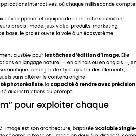
pplications interactives, où chaque milliseconde compte
aux développeurs et équipes de recherche souhaitant
urs précis : mode, jeux vidéo, produits, marketing,
e de base, le projet ouvre la voie à un écosystème
ement ajustée pour
les tâches d’édition d’image
. Elle
tions en langage naturel — en chinois ou en anglais —, e
sémantique : changer de style, ajouter des éléments,
suels sans altérer le contenu originel.
ité photoréaliste
, la
capacité à rendre avec précision
té aux instructions du prompt.
am” pour exploiter chaque
 Z-Image est son architecture, baptisée
Scalable Single
 de séparer le texte et l’image en deux flux distincts, co