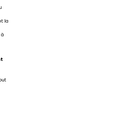
u
t la
 à
nt
out