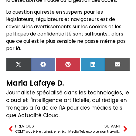
la détection de fraude ou la gestion des accès.
La question qui reste en suspens pour les
législateurs, régulateurs et navigateurs est de
savoir si les avertissements sur les cookies et les
politiques de confidentialité sont suffisants… alors
que ce qui est le plus sensible ne passe même pas
par là.
X
Facebook
Pinterest
LinkedIn
Email
(Twitter)
Maria Lafaye D.
Journaliste spécialisé dans les technologies, le
cloud et l'intelligence artificielle, qui rédige en
français à l'aide de l'IA pour des médias tels
que Actualité Cloud.
PREVIOUS
SUIVANT
CXMT accélère : ainsi, elle réduit l’écart avec Samsung, SK Hynix et Micron dans la mémoire DDR5 et HBM
MediaTek exploite son travail sur la TPU v7 de Google pour maximiser l’efficacité du Dimensity 9600