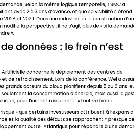
et demande. Selon la même logique temporelle, TSMC a
ent avec 2 à 3 ans d’avance, et que sa visibilité s’étend
2028 et 2029. Dans une industrie où la construction d’u
odifie la perspective : il ne s’agit plus de « si la demand
ndre ».
de données : le frein n’est
ce Artificielle concerne le déploiement des centres de
e et de refroidissement. Lors de la conférence, Wei a assu
les grands acteurs du cloud planifient depuis 5 ou 6 ans le
 seulement la consommation d’énergie, mais aussi la ges
ion, pour l’instant rassurante : « tout va bien ».
risque » que certains investisseurs attribuent à l’expansi
ance et la qualité des défauts se rapprochent « presque d
éveloppement outre-Atlantique pour répondre à une dema