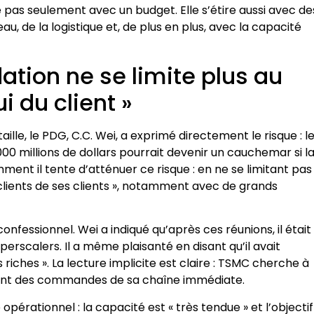
re pas seulement avec un budget. Elle s’étire aussi avec de
eau, de la logistique et, de plus en plus, avec la capacité
idation ne se limite plus au
i du client »
lle, le PDG, C.C. Wei, a exprimé directement le risque : l
000 millions de dollars pourrait devenir un cauchemar si l
ent il tente d’atténuer ce risque : en ne se limitant pas
« clients de ses clients », notamment avec de grands
nfessionnel. Wei a indiqué qu’après ces réunions, il était
erscalers. Il a même plaisanté en disant qu’il avait
s riches ». La lecture implicite est claire : TSMC cherche à
ment des commandes de sa chaîne immédiate.
pérationnel : la capacité est « très tendue » et l’objectif