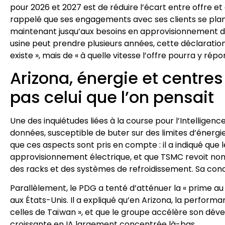
pour 2026 et 2027 est de réduire l’écart entre offre 
rappelé que ses engagements avec ses clients se planifi
maintenant jusqu’aux besoins en approvisionnement de 
usine peut prendre plusieurs années, cette déclaration m
existe », mais de « à quelle vitesse l’offre pourra y répo
Arizona, énergie et centres 
pas celui que l’on pensait
Une des inquiétudes liées à la course pour l’Intelligen
données, susceptible de buter sur des limites d’énergi
que ces aspects sont pris en compte : il a indiqué que 
approvisionnement électrique, et que TSMC revoit non
des racks et des systèmes de refroidissement. Sa conclus
Parallèlement, le PDG a tenté d’atténuer la « prime au 
aux États-Unis. Il a expliqué qu’en Arizona, la perform
celles de Taïwan », et que le groupe accélère son d
croissante en IA largement concentrée là-bas.