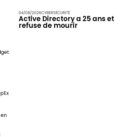
04/08/2026
CYBERSÉCURITÉ
Active Directory a 25 ans et
refuse de mourir
dget
t
apEx
t
 en
t