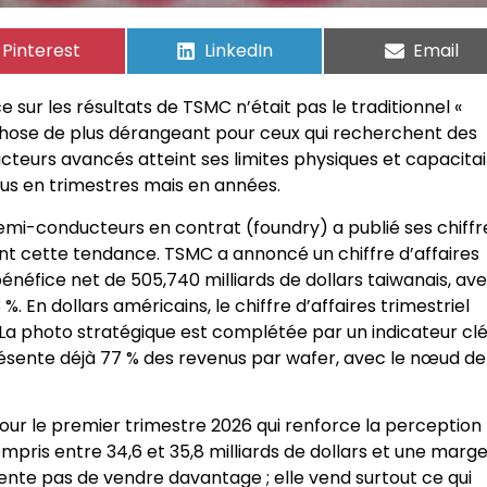
Pinterest
LinkedIn
Email
sur les résultats de TSMC n’était pas le traditionnel «
ue chose de plus dérangeant pour ceux qui recherchent des
teurs avancés atteint ses limites physiques et capacitai
us en trimestres mais en années.
 semi-conducteurs en contrat (foundry) a publié ses chiffr
nt cette tendance. TSMC a annoncé un chiffre d’affaires
bénéfice net de 505,740 milliards de dollars taiwanais, av
 En dollars américains, le chiffre d’affaires trimestriel
. La photo stratégique est complétée par un indicateur clé 
sente déjà 77 % des revenus par wafer, avec le nœud de
pour le premier trimestre 2026 qui renforce la perception
mpris entre 34,6 et 35,8 milliards de dollars et une marg
ente pas de vendre davantage ; elle vend surtout ce qui