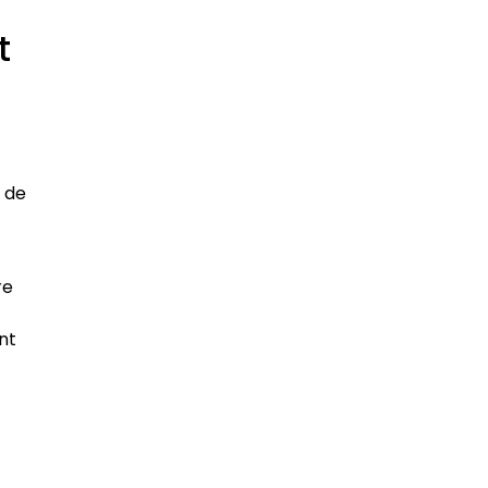
t
t de
re
nt