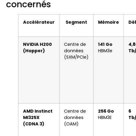
concernés
Accélérateur
Segment
Mémoire
Dé
NVIDIA H200
Centre de
141 Go
4,8
(Hopper)
données
HBM3e
Tb
(SXM/PCIe)
AMD Instinct
Centre de
256 Go
6
MI325X
données
HBM3E
Tb
(CDNA 3)
(OAM)