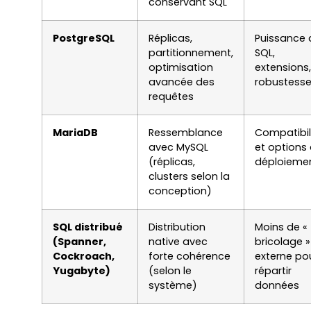
conservant SQL
PostgreSQL
Réplicas,
Puissance 
partitionnement,
SQL,
optimisation
extensions,
avancée des
robustess
requêtes
MariaDB
Ressemblance
Compatibil
avec MySQL
et options
(réplicas,
déploieme
clusters selon la
conception)
SQL distribué
Distribution
Moins de «
(Spanner,
native avec
bricolage »
Cockroach,
forte cohérence
externe po
Yugabyte)
(selon le
répartir
système)
données