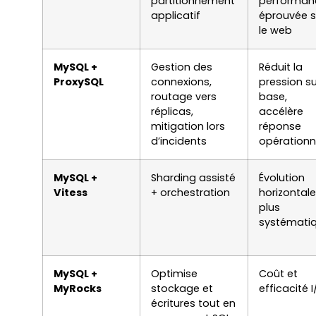
partitionnement
performan
applicatif
éprouvée s
le web
MySQL +
Gestion des
Réduit la
ProxySQL
connexions,
pression su
routage vers
base,
réplicas,
accélère
mitigation lors
réponse
d’incidents
opérationn
MySQL +
Sharding assisté
Évolution
Vitess
+ orchestration
horizontale
plus
systémati
MySQL +
Optimise
Coût et
MyRocks
stockage et
efficacité 
écritures tout en