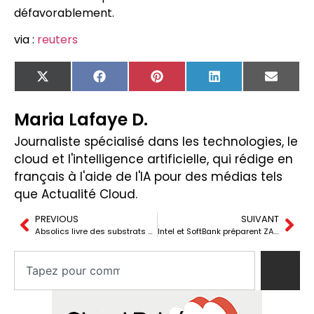
défavorablement.
via :
reuters
X
Facebook
Pinterest
LinkedIn
Email
(Twitter)
Maria Lafaye D.
Journaliste spécialisé dans les technologies, le
cloud et l'intelligence artificielle, qui rédige en
français à l'aide de l'IA pour des médias tels
que Actualité Cloud.
PREVIOUS
SUIVANT
Absolics livre des substrats vitrés non-embedding à un client américain de puces réseau
Intel et SoftBank préparent ZAM, une mémoire 3D pour défier HBM