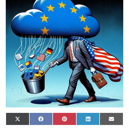
X
Facebook
Pinterest
LinkedIn
Email
(Twitter)