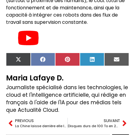
(surtout à proximité des humains), le coût total de
fonctionnement et de maintenance, ainsi que la
capacité à intégrer ces robots dans des flux de
travail sans supervision constante.
X
Facebook
Pinterest
LinkedIn
Email
(Twitter)
Maria Lafaye D.
Journaliste spécialisé dans les technologies, le
cloud et l'intelligence artificielle, qui rédige en
français à l'aide de l'IA pour des médias tels
que Actualité Cloud.
PREVIOUS
SUIVANT
La Chine laisse derrière elle la « mémoire bon marché » : la DRAM et la NAND approchent le prix coréen
Disques durs de 100 To en 2029 : la course au stockage et le « à quoi ça sert ? » dans le gaming