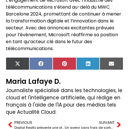
L’engagement de Microsoft avec l’industrie des
télécommunications s’étend au-delà du MWC
Barcelone 2024, promettant de continuer à mener
la transformation digitale et l’innovation dans le
secteur. Avec des annonces excitantes prévues
pour l’événement, Microsoft réaffirme sa position
en tant qu’acteur clé dans le futur des
télécommunications.
X
Facebook
Pinterest
LinkedIn
Email
(Twitter)
Maria Lafaye D.
Journaliste spécialisé dans les technologies, le
cloud et l'intelligence artificielle, qui rédige en
français à l'aide de l'IA pour des médias tels
que Actualité Cloud.
PREVIOUS
SUIVANT
Digital Realty présente une offre de colocation haute densité pour relever les défis de la croissance des données et de l’IA.
Un avenir sans frais de sortie : Une clé pour libérer le potentiel de l’IA dans le cloud.