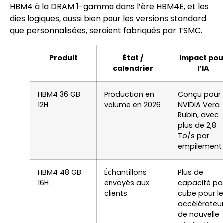
HBM4 à la DRAM 1-gamma dans l’ère HBM4E, et les
dies logiques, aussi bien pour les versions standard
que personnalisées, seraient fabriqués par TSMC.
Produit
État /
Impact pou
calendrier
l’IA
HBM4 36 GB
Production en
Conçu pour
12H
volume en 2026
NVIDIA Vera
Rubin, avec
plus de 2,8
To/s par
empilement
HBM4 48 GB
Échantillons
Plus de
16H
envoyés aux
capacité pa
clients
cube pour l
accélérateu
de nouvelle