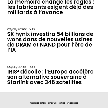
La mémoire change les règles :
les fabricants exigent déjà des
milliards à l’avance
09/08/2026
CLOUD
SK hynix investira 54 billions de
wons dans de nouvelles usines
de DRAM et NAND pour l’ère de
l’IA
09/08/2026
CLOUD
IRIS² décolle : l’Europe accélère
son alternative souveraine à
Starlink avec 348 satellites
ARTICLES SPONSORITÉS
SERVICE WEB
CONTACT
À PROPOS DE MYR