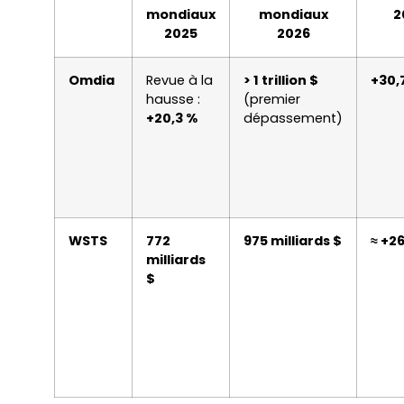
mondiaux
mondiaux
2
2025
2026
Omdia
Revue à la
> 1 trillion $
+30,
hausse :
(premier
+20,3 %
dépassement)
WSTS
772
975 milliards $
≈ +2
milliards
$