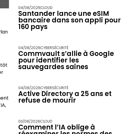
04/08/2026
CLOUD
Santander lance une eSIM
bancaire dans son appli pour
160 pays
Plan
04/08/2026
CYBERSÉCURITÉ
Commvault s’allie à Google
pour identifier les
utôt
sauvegardes saines
er
04/08/2026
CYBERSÉCURITÉ
Active Directory a 25 ans et
ment
refuse de mourir
IA,
03/08/2026
CLOUD
Comment l’IA oblige à
réexaminer les normes des