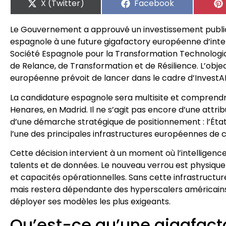
X (Twitter)
Facebook
Le Gouvernement a approuvé un investissement public d
espagnole à une future gigafactory européenne d’intell
Société Espagnole pour la Transformation Technologique
de Relance, de Transformation et de Résilience. L’obje
européenne prévoit de lancer dans le cadre d’InvestAI 
La candidature espagnole sera multisite et comprendr
Henares, en Madrid. Il ne s’agit pas encore d’une attribu
d’une démarche stratégique de positionnement : l’État
l’une des principales infrastructures européennes de 
Cette décision intervient à un moment où l’intelligenc
talents et de données. Le nouveau verrou est physique 
et capacités opérationnelles. Sans cette infrastructur
mais restera dépendante des hyperscalers américains
déployer ses modèles les plus exigeants.
Qu’est-ce qu’une gigafacto