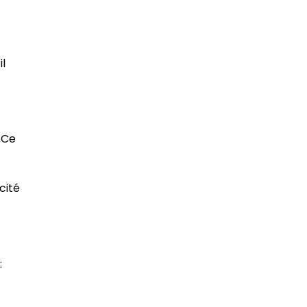
il
 Ce
cité
: