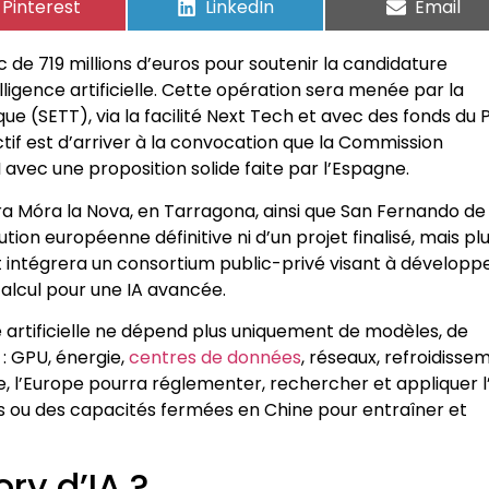
Pinterest
LinkedIn
Email
e 719 millions d’euros pour soutenir la candidature
igence artificielle. Cette opération sera menée par la
 (SETT), via la facilité Next Tech et avec des fonds du 
ctif est d’arriver à la convocation que la Commission
avec une proposition solide faite par l’Espagne.
a Móra la Nova, en Tarragona, ainsi que San Fernando de
tion européenne définitive ni d’un projet finalisé, mais pl
 intégrera un consortium public-privé visant à développ
calcul pour une IA avancée.
e artificielle ne dépend plus uniquement de modèles, de
: GPU, énergie,
centres de données
, réseaux, refroidisse
e, l’Europe pourra réglementer, rechercher et appliquer l’
 ou des capacités fermées en Chine pour entraîner et
ry d’IA ?