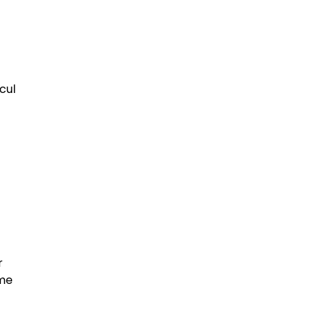
cul
r
ème