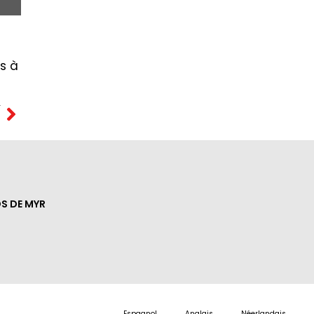
is à
T
S DE MYR
Espagnol
Anglais
Néerlandais