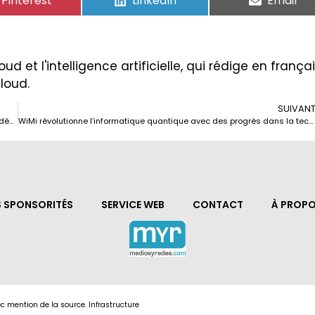
Pinterest
LinkedIn
Email
ud et l'intelligence artificielle, qui rédige en frança
Cloud.
SUIVAN
China présente le processeur VitalStone V100 : un pas de plus vers l’indépendance technologique
WiMi révolutionne l’informatique quantique avec des progrès dans la technologie QRAM
S SPONSORITÉS
SERVICE WEB
CONTACT
À PROPO
c mention de la source. Infrastructure