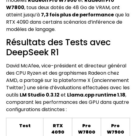
modèles
Radeon Pro W7900
et
Radeon Pro
W7800
, tous deux dotés de 48 Go de VRAM, ont
atteint jusqu’à
7,3 fois plus de performance
que la
RTX 4090 dans certains scénarios d’inférence de
modèles de langage.
Résultats des Tests avec
DeepSeek R1
David McAfee, vice-président et directeur général
des CPU Ryzen et des graphismes Radeon chez
AMD, a partagé sur la plateforme X (anciennement
Twitter) une série d’évaluations effectuées avec les
outils
LM Studio 0.3.12
et
Llama.cpp runtime 1.18
,
comparant les performances des GPU dans quatre
configurations distinctes :
Test
RTX
Pro
Pro
4090
W7800
W7900