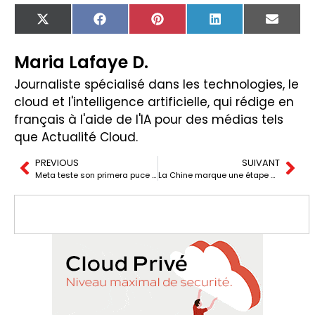
X
Facebook
Pinterest
LinkedIn
Email
(Twitter)
Maria Lafaye D.
Journaliste spécialisé dans les technologies, le
cloud et l'intelligence artificielle, qui rédige en
français à l'aide de l'IA pour des médias tels
que Actualité Cloud.
PREVIOUS
SUIVANT
Meta teste son primera puce IA basée sur RISC-V pour l’entraînement de modèles.
La Chine marque une étape dans l’informatique quantique avec Zuchongzhi-3 : le processeur supraconducteur de 105 qubits.