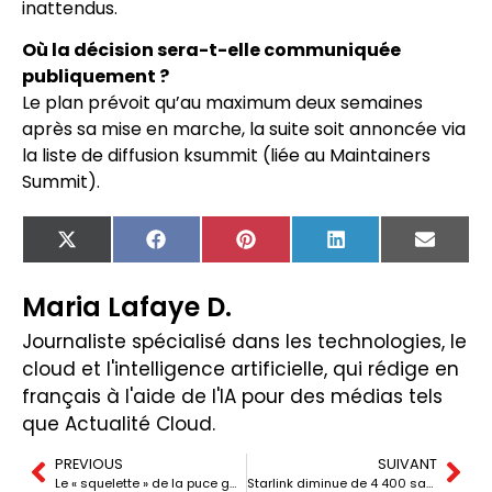
inattendus.
Où la décision sera-t-elle communiquée
publiquement ?
Le plan prévoit qu’au maximum deux semaines
après sa mise en marche, la suite soit annoncée via
la liste de diffusion ksummit (liée au Maintainers
Summit).
X
Facebook
Pinterest
LinkedIn
Email
(Twitter)
Maria Lafaye D.
Journaliste spécialisé dans les technologies, le
cloud et l'intelligence artificielle, qui rédige en
français à l'aide de l'IA pour des médias tels
que Actualité Cloud.
PREVIOUS
SUIVANT
Le « squelette » de la puce gagne en protagonisme : le marché des cadres conducteurs atteint 5,5 milliards
Starlink diminue de 4 400 satellites à 480 km après une inquiétude orbitale avec la Chine et l’« effet entonnoir » en LEO