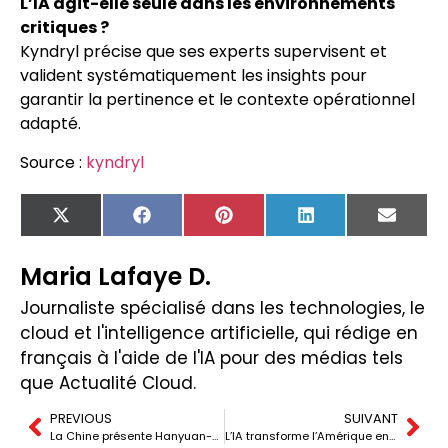
L’IA agit-elle seule dans les environnements
critiques ?
Kyndryl précise que ses experts supervisent et
valident systématiquement les insights pour
garantir la pertinence et le contexte opérationnel
adapté.
Source :
kyndryl
X
Facebook
Pinterest
LinkedIn
Email
(Twitter)
Maria Lafaye D.
Journaliste spécialisé dans les technologies, le
cloud et l'intelligence artificielle, qui rédige en
français à l'aide de l'IA pour des médias tels
que Actualité Cloud.
PREVIOUS
SUIVANT
La Chine présente Hanyuan-2, son ordinateur quantique double de 200 qubits
L’IA transforme l’Amérique en une immense carte de nouveaux centres de données