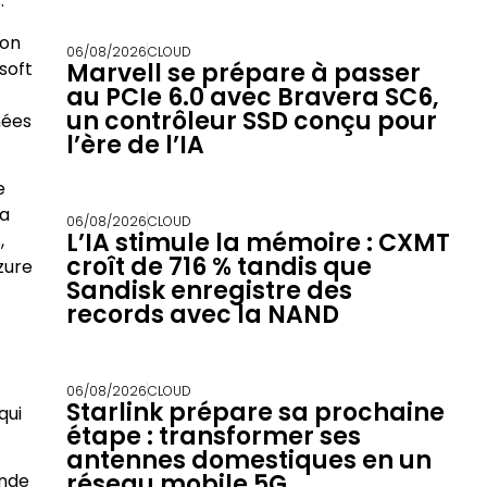
.
ion
06/08/2026
CLOUD
soft
Marvell se prépare à passer
au PCIe 6.0 avec Bravera SC6,
un contrôleur SSD conçu pour
nées
l’ère de l’IA
e
la
06/08/2026
CLOUD
L’IA stimule la mémoire : CXMT
,
croît de 716 % tandis que
zure
Sandisk enregistre des
records avec la NAND
06/08/2026
CLOUD
Starlink prépare sa prochaine
qui
étape : transformer ses
antennes domestiques en un
réseau mobile 5G
onde