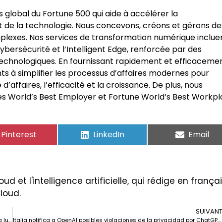
ns global du Fortune 500 qui aide à accélérer la
t de la technologie. Nous concevons, créons et gérons de
plexes. Nos services de transformation numérique inclue
 cybersécurité et l’Intelligent Edge, renforcée par des
technologiques. En fournissant rapidement et efficaceme
ents à simplifier les processus d’affaires modernes pour
 d’affaires, l’efficacité et la croissance. De plus, nous
World’s Best Employer et Fortune World’s Best Workpl
Pinterest
LinkedIn
Email
ud et l'intelligence artificielle, qui rédige en frança
Cloud.
SUIVAN
Les équipes informatiques et de sécurité de plus en plus unies dans la lutte contre les cybermenaces.
Italia notifica a OpenAI posibles violaciones de la privacidad por ChatGPT. Traducción al francés: L’Italie signale à OpenAI de potentielles violations de la vie privée par ChatGPT.