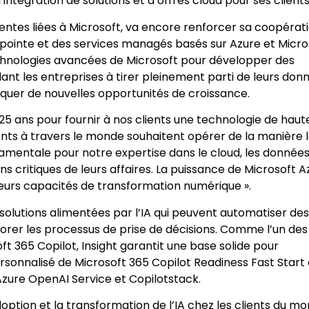
intégration de solutions et d’offres cloud pour ses clients
 ventes liées à Microsoft, va encore renforcer sa coopérat
 pointe et des services managés basés sur Azure et Micro
 technologies avancées de Microsoft pour développer des
dant les entreprises à tirer pleinement parti de leurs don
quer de nouvelles opportunités de croissance.
25 ans pour fournir à nos clients une technologie de haut
lients à travers le monde souhaitent opérer de la manière 
damentale pour notre expertise dans le cloud, les données
ns critiques de leurs affaires. La puissance de Microsoft A
 leurs capacités de transformation numérique ».
solutions alimentées par l’IA qui peuvent automatiser des
orer les processus de prise de décisions. Comme l’un des
t 365 Copilot, Insight garantit une base solide pour
sonnalisé de Microsoft 365 Copilot Readiness Fast Start 
 Azure OpenAI Service et Copilotstack.
doption et la transformation de l’IA chez les clients du m