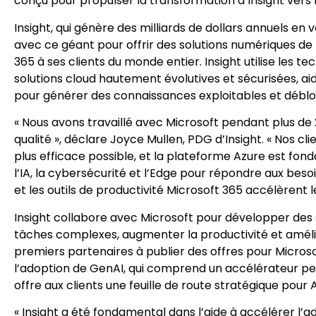
conçu pour propulser la transformation d’Insight vers l’
Insight, qui génère des milliards de dollars annuels en
avec ce géant pour offrir des solutions numériques de
365 à ses clients du monde entier. Insight utilise les
solutions cloud hautement évolutives et sécurisées, ai
pour générer des connaissances exploitables et déblo
« Nous avons travaillé avec Microsoft pendant plus de 
qualité », déclare Joyce Mullen, PDG d’Insight. « Nos c
plus efficace possible, et la plateforme Azure est fon
l’IA, la cybersécurité et l’Edge pour répondre aux besoi
et les outils de productivité Microsoft 365 accélèrent
Insight collabore avec Microsoft pour développer des 
tâches complexes, augmenter la productivité et améli
premiers partenaires à publier des offres pour Microsof
l’adoption de GenAI, qui comprend un accélérateur per
offre aux clients une feuille de route stratégique pour
« Insight a été fondamental dans l’aide à accélérer l’a