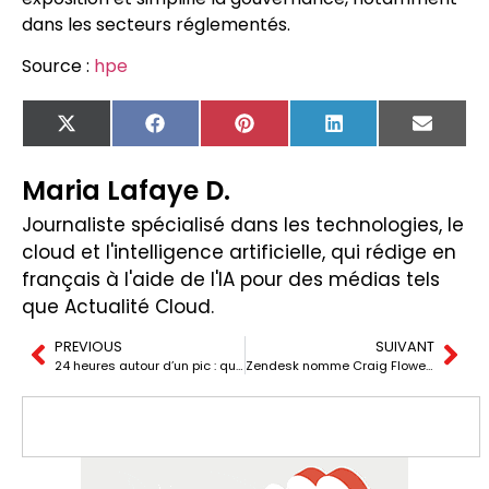
dans les secteurs réglementés.
Source :
hpe
X
Facebook
Pinterest
LinkedIn
Email
(Twitter)
Maria Lafaye D.
Journaliste spécialisé dans les technologies, le
cloud et l'intelligence artificielle, qui rédige en
français à l'aide de l'IA pour des médias tels
que Actualité Cloud.
PREVIOUS
SUIVANT
24 heures autour d’un pic : quand le marketing et l’informatique misent leur entreprise et que le serveur ne peut pas faillir
Zendesk nomme Craig Flower nouveau COO pour accélérer sa transformation « IA-first » dans le service client