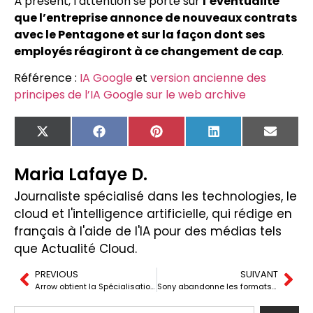
À présent, l’attention se porte sur
l’éventualité
que l’entreprise annonce de nouveaux contrats
avec le Pentagone et sur la façon dont ses
employés réagiront à ce changement de cap
.
Référence :
IA Google
et
version ancienne des
principes de l’IA Google sur le web archive
X
Facebook
Pinterest
LinkedIn
Email
(Twitter)
Maria Lafaye D.
Journaliste spécialisé dans les technologies, le
cloud et l'intelligence artificielle, qui rédige en
français à l'aide de l'IA pour des médias tels
que Actualité Cloud.
PREVIOUS
SUIVANT
Arrow obtient la Spécialisation en Migration d’Infrastructure et de Bases de Données vers Microsoft Azure
Sony abandonne les formats physiques : la fin d’une ère menée par le Blu-ray et d’autres supports iconiques