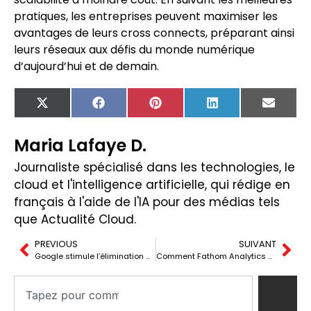
pratiques, les entreprises peuvent maximiser les
avantages de leurs cross connects, préparant ainsi
leurs réseaux aux défis du monde numérique
d’aujourd’hui et de demain.
X
Facebook
Pinterest
LinkedIn
Email
(Twitter)
Maria Lafaye D.
Journaliste spécialisé dans les technologies, le
cloud et l'intelligence artificielle, qui rédige en
français à l'aide de l'IA pour des médias tels
que Actualité Cloud.
PREVIOUS
SUIVANT
Google stimule l’élimination du carbone avec plus de 100 millions de dollars en crédits en 2024
Comment Fathom Analytics a réduit 100 000 $ en AWS et pourquoi évaluer des alternatives en cloud privé ou bare-metal