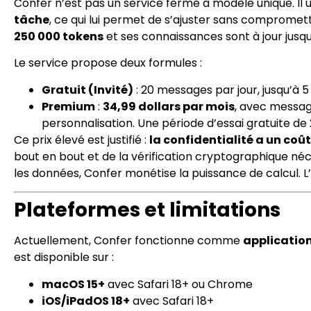
Confer n’est pas un service fermé à modèle unique. Il u
tâche
, ce qui lui permet de s’ajuster sans compromett
250 000 tokens
et ses connaissances sont à jour jusq
Le service propose deux formules :
Gratuit (Invité)
: 20 messages par jour, jusqu’à 
Premium
:
34,99 dollars par mois
, avec message
personnalisation. Une période d’essai gratuite de 2
Ce prix élevé est justifié :
la confidentialité a un coû
bout en bout et de la vérification cryptographique néc
les données, Confer monétise la puissance de calcul. L’u
Plateformes et limitations
Actuellement, Confer fonctionne comme
applicatio
est disponible sur :
macOS 15+
avec Safari 18+ ou Chrome
iOS/iPadOS 18+
avec Safari 18+