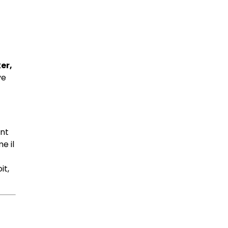
ker,
ve
ant
e il
it,