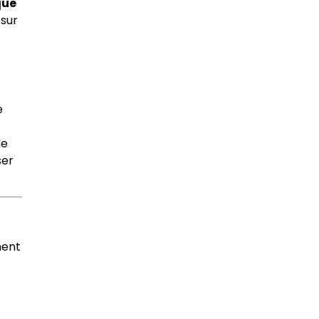
que
 sur
e
de
ser
ment