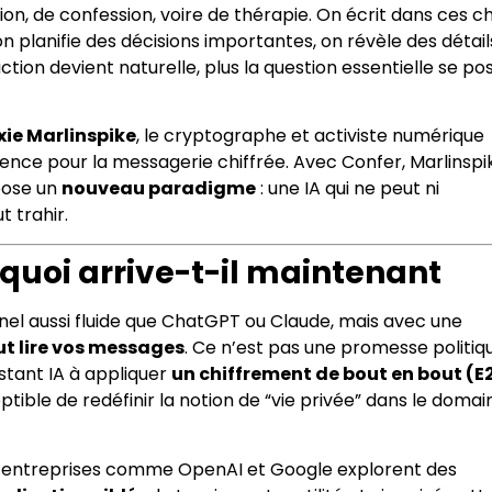
xion, de confession, voire de thérapie. On écrit dans ces c
on planifie des décisions importantes, on révèle des détail
ction devient naturelle, plus la question essentielle se pos
ie Marlinspike
, le cryptographe et activiste numérique
rence pour la messagerie chiffrée. Avec Confer, Marlinspi
pose un
nouveau paradigme
: une IA qui ne peut ni
t trahir.
quoi arrive-t-il maintenant
el aussi fluide que ChatGPT ou Claude, mais avec une
t lire vos messages
. Ce n’est pas une promesse politiq
istant IA à appliquer
un chiffrement de bout en bout (E
tible de redéfinir la notion de “vie privée” dans le domai
es entreprises comme OpenAI et Google explorent des