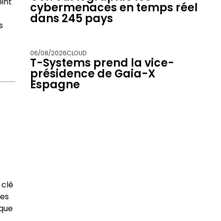
eint
cybermenaces en temps réel
dans 245 pays
s
06/08/2026
CLOUD
T-Systems prend la vice-
présidence de Gaia-X
Espagne
 clé
des
ique