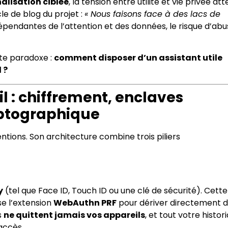
nalisation ciblée
, la tension entre utilité et vie privée att
le de blog du projet :
« Nous faisons face à des lacs de
dépendantes de l’attention et des données, le risque d’abu
te paradoxe :
comment disposer d’un assistant utile
 ?
 : chiffrement, enclaves
ryptographique
tions. Son architecture combine trois piliers
y
(tel que Face ID, Touch ID ou une clé de sécurité). Cette
se l’extension
WebAuthn PRF
pour dériver directement 
s
ne quittent jamais vos appareils
, et tout votre histor
accès.