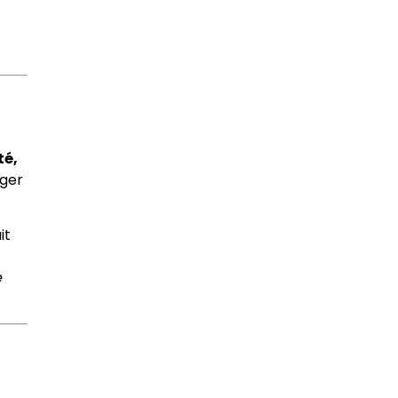
té,
nger
it
e