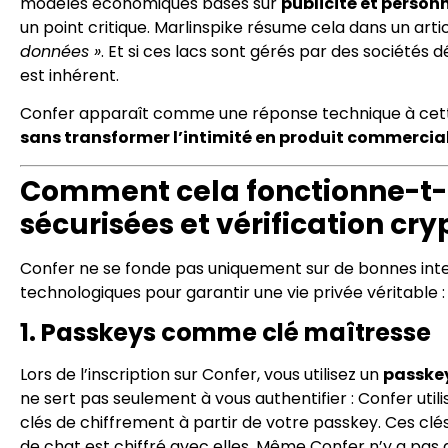
modèles économiques basés sur
publicité et person
un point critique. Marlinspike résume cela dans un artic
données »
. Et si ces lacs sont gérés par des sociétés 
est inhérent.
Confer apparaît comme une réponse technique à cet
sans transformer l’intimité en produit commercial
Comment cela fonctionne-t-il
sécurisées et vérification c
Confer ne se fonde pas uniquement sur de bonnes inten
technologiques pour garantir une vie privée véritable :
1. Passkeys comme clé maîtresse
Lors de l’inscription sur Confer, vous utilisez un
passke
ne sert pas seulement à vous authentifier : Confer utili
clés de chiffrement à partir de votre passkey. Ces clé
de chat est chiffré avec elles. Même Confer n’y a pas 