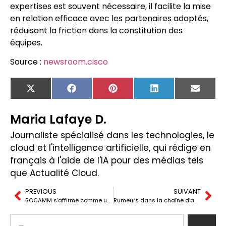
expertises est souvent nécessaire, il facilite la mise
en relation efficace avec les partenaires adaptés,
réduisant la friction dans la constitution des
équipes.
Source :
newsroom.cisco
X
Facebook
Pinterest
LinkedIn
Email
(Twitter)
Maria Lafaye D.
Journaliste spécialisé dans les technologies, le
cloud et l'intelligence artificielle, qui rédige en
français à l'aide de l'IA pour des médias tels
que Actualité Cloud.
PREVIOUS
SUIVANT
SOCAMM s’affirme comme une « deuxième mémoire » pour les serveurs d’IA, et menace de tendre le marché du LPDDR
Rumeurs dans la chaîne d’approvisionnement : NVIDIA sollicite Intel pour 2028 sans laisser TSMC