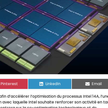
Pinterest
LinkedIn
Email
in d’accélérer l’optimisation du processus Intel 14A, l’un
 avec laquelle Intel souhaite renforcer son activité en ta
centrera sur la co-optimisation technologique et de