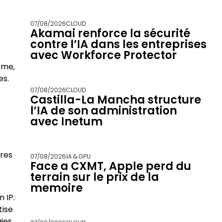
07/08/2026
CLOUD
Akamai renforce la sécurité
contre l’IA dans les entreprises
avec Workforce Protector
ème,
es.
07/08/2026
CLOUD
Castilla-La Mancha structure
l’IA de son administration
avec Inetum
ères
07/08/2026
IA & GPU
Face a CXMT, Apple perd du
terrain sur le prix de la
memoire
n IP.
tise
gies