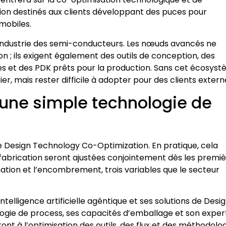
ption destinés aux clients développant des puces pour
mobiles.
industrie des semi-conducteurs. Les nœuds avancés ne
 ; ils exigent également des outils de conception, des
res et des PDK prêts pour la production. Sans cet écosyst
, mais rester difficile à adopter pour des clients extern
u’une simple technologie de
de Design Technology Co-Optimization. En pratique, cela
e fabrication seront ajustées conjointement dès les premi
ion et l’encombrement, trois variables que le secteur
telligence artificielle agéntique et ses solutions de Desig
logie de process, ses capacités d’emballage et son exper
nt à l’optimisation des outils, des flux et des méthodolo