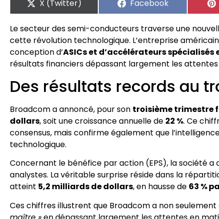
X (Twitter)
Facebook
Le secteur des semi-conducteurs traverse une nouvell
cette révolution technologique. L’entreprise américaine
conception d’
ASICs et d’accélérateurs spécialisés en
résultats financiers dépassant largement les attentes
Des résultats records au tr
Broadcom a annoncé, pour son
troisième trimestre f
dollars
, soit une croissance annuelle de
22 %
. Ce chif
consensus, mais confirme également que l’intelligence a
technologique.
Concernant le bénéfice par action (EPS), la société a 
analystes. La véritable surprise réside dans la répartit
atteint
5,2 milliards de dollars
, en hausse de
63 % pa
Ces chiffres illustrent que Broadcom a non seulement 
maître »
en dépassant largement les attentes en matièr