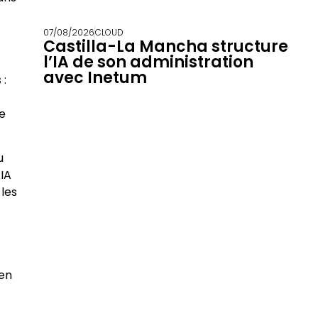
07/08/2026
CLOUD
Castilla-La Mancha structure
l’IA de son administration
avec Inetum
 :
se
u
’IA
 les
Ben