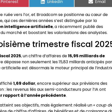
Pinterest
LinkedIn
Email
e ruée vers l’or, et Broadcom se positionne au cœur de
, qui ces dernières années s’est distinguée par la
 intelligence artificielle
, a récemment publié des
 du marché et boostant les valorisations des analystes.
oisième trimestre fiscal 202
iscal 2025
, un chiffre d’affaires de
15,95 milliards de
fre dépasse non seulement les 15,83 milliards anticipés par
rtificielle est désormais le moteur principal de l’industri
affiché
1,69 dollar
, encore supérieur aux prévisions des
ion : les revenus liés aux semi-conducteurs pour l’IA ont
r rapport à l’année précédente
.
atteint ses objectifs, mais également réalisé un
« coup d
e de chiffre d’affaires, de bénéfices et de croissance d