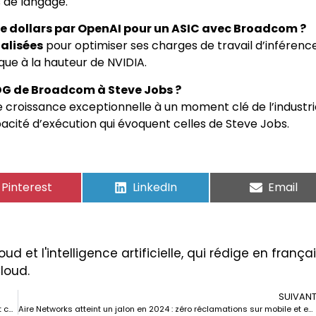
 de langage.
s de dollars par OpenAI pour un ASIC avec Broadcom ?
alisées
pour optimiser ses charges de travail d’inférence
ue à la hauteur de NVIDIA.
PDG de Broadcom à Steve Jobs ?
 croissance exceptionnelle à un moment clé de l’industri
pacité d’exécution qui évoquent celles de Steve Jobs.
Pinterest
LinkedIn
Email
ud et l'intelligence artificielle, qui rédige en frança
Cloud.
SUIVAN
Un battement avec Wi-Fi : des chercheurs de l’UC Santa Cruz montrent comment mesurer le pouls avec des routeurs bon marché, sans wearables et avec une précision clinique
Aire Networks atteint un jalon en 2024 : zéro réclamations sur mobile et en tête du classement de la qualité dans le secteur des télécommunications