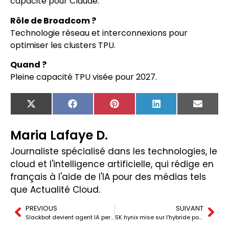
capacité pour Claude.
Rôle de Broadcom ?
Technologie réseau et interconnexions pour
optimiser les clusters TPU.
Quand ?
Pleine capacité TPU visée pour 2027.
X
Facebook
Pinterest
LinkedIn
Email
(Twitter)
Maria Lafaye D.
Journaliste spécialisé dans les technologies, le
cloud et l'intelligence artificielle, qui rédige en
français à l'aide de l'IA pour des médias tels
que Actualité Cloud.
PREVIOUS
SUIVANT
Slackbot devient agent IA personnel : Slack réinvente son assistant
SK hynix mise sur l’hybride pour la HBM5 et la mémoire IA