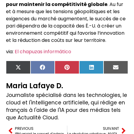
pour maintenir la compétitivité globale
. Au fur
et à mesure que les tensions géopolitiques et les
exigences du marché augmentent, le succès de ce
pari dépendra de la capacité des É.-U. à créer un
environnement compétitif qui favorise l’innovation
et la réduction des coûts sur leur territoire.
via:
El chapuzas informático
X
Facebook
Pinterest
LinkedIn
Email
(Twitter)
Maria Lafaye D.
Journaliste spécialisé dans les technologies, le
cloud et l'intelligence artificielle, qui rédige en
français à l'aide de l'IA pour des médias tels
que Actualité Cloud.
PREVIOUS
SUIVANT
IBM rejoint le conseil d’administration du DIPC pour promouvoir la recherche quantique et l’excellence scientifique au Pays Basque
La révolution robotique : NVIDIA propulse des robots transformant les industries en 2024