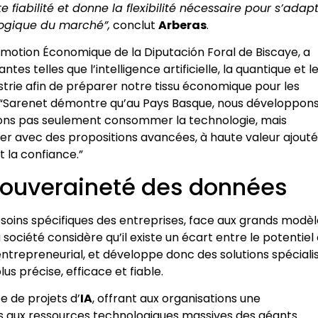
e fiabilité et donne la flexibilité nécessaire pour s’adap
ologique du marché”,
conclut
Arberas
.
romotion Économique de la Diputación Foral de Biscaye, a
es telles que l’intelligence artificielle, la quantique et l
ustrie afin de préparer notre tissu économique pour les
que “Sarenet démontre qu’au Pays Basque, nous développon
ulons pas seulement consommer la technologie, mais
ser avec des propositions avancées, à haute valeur ajouté
t la confiance.”
 souveraineté des données
oins spécifiques des entreprises, face aux grands modèl
société considère qu’il existe un écart entre le potentiel
 entrepreneurial, et développe donc des solutions spéciali
s précise, efficace et fiable.
e de projets d’
IA
, offrant aux organisations une
urs aux ressources technologiques massives des géants