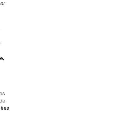
ter
e
s
e,
es
 de
sées