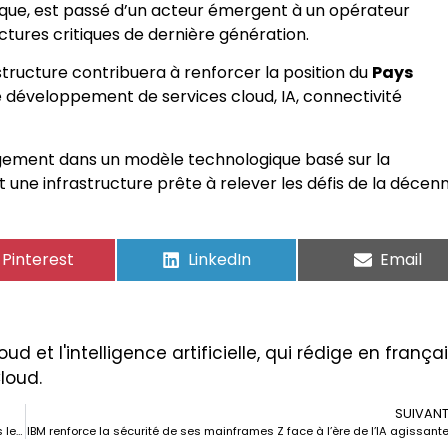
que, est passé d’un acteur émergent à un opérateur
ctures critiques de dernière génération.
tructure contribuera à renforcer la position du
Pays
développement de services cloud, IA, connectivité
ement dans un modèle technologique basé sur la
nt une infrastructure prête à relever les défis de la décenn
Pinterest
LinkedIn
Email
ud et l'intelligence artificielle, qui rédige en frança
Cloud.
SUIVAN
AMD récupérera le cryptage de mémoire TSME dans Ryzen 9000 après les critiques
IBM renforce la sécurité de ses mainframes Z face à l’ère de l’IA agissant