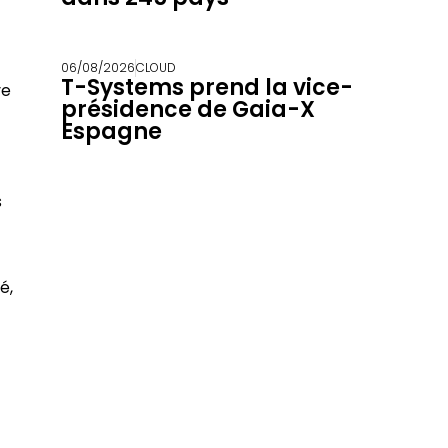
06/08/2026
CLOUD
T-Systems prend la vice-
ve
présidence de Gaia-X
Espagne
s
é,