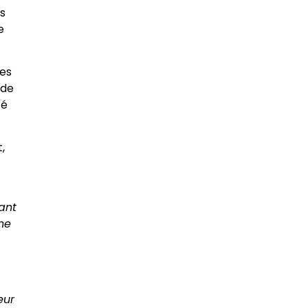
s
e
des
 de
té
,
ant
he
eur