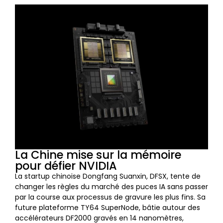
La Chine mise sur la mémoire
pour défier NVIDIA
La startup chinoise Dongfang Suanxin, DFSX, tente de
changer les règles du marché des puces IA sans passer
par la course aux processus de gravure les plus fins. Sa
future plateforme TY64 SuperNode, bâtie autour des
accélérateurs DF2000 gravés en 14 nanomètres,