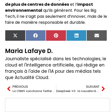
de plus de centres de données
et l’
impact
environnemental
qu’ils génèrent. Pour les Big
Tech, il ne s’agit pas seulement d’innover, mais de le
faire de manière responsable et durable.
X
Facebook
Pinterest
LinkedIn
Email
(Twitter)
Maria Lafaye D.
Journaliste spécialisé dans les technologies, le
cloud et l'intelligence artificielle, qui rédige en
français à l'aide de l'IA pour des médias tels
que Actualité Cloud.
PREVIOUS
SUIVANT
La CNMV sanctionne Twitter pour avoir autorisé des annonces d’entités financières non autorisées
DeepSeek-V3 : la nouvelle IA open source qui défie les leaders du marché