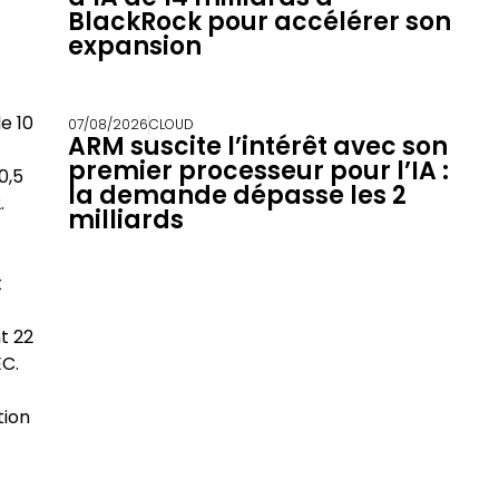
BlackRock pour accélérer son
expansion
e 10
07/08/2026
CLOUD
ARM suscite l’intérêt avec son
premier processeur pour l’IA :
0,5
la demande dépasse les 2
.
milliards
t
nt 22
EC.
tion