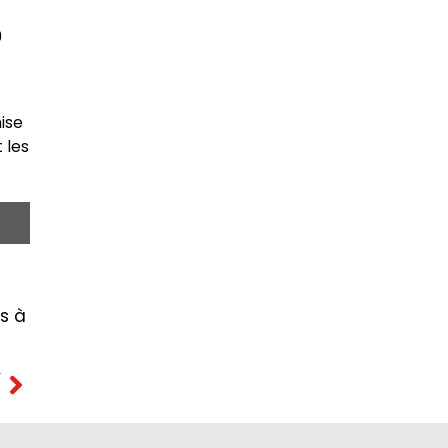
9
ise
 les
is à
T