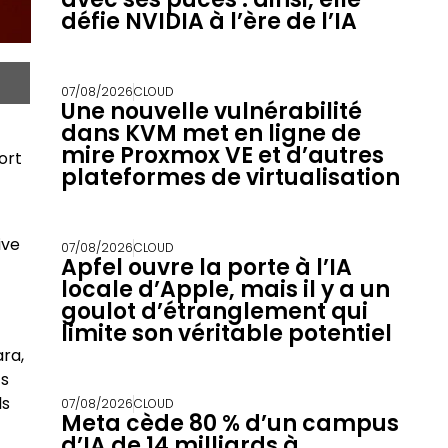
défie NVIDIA à l’ère de l’IA
07/08/2026
CLOUD
Une nouvelle vulnérabilité
dans KVM met en ligne de
mire Proxmox VE et d’autres
ort
plateformes de virtualisation
ive
07/08/2026
CLOUD
Apfel ouvre la porte à l’IA
locale d’Apple, mais il y a un
goulot d’étranglement qui
limite son véritable potentiel
ara,
ts
ls
07/08/2026
CLOUD
Meta cède 80 % d’un campus
d’IA de 14 milliards à