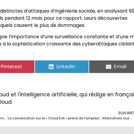
istinctes d’attaques d’ingénierie sociale, en analysant 6
iels pendant 12 mois pour ce rapport. Leurs découvertes
squels causent le plus de dommages.
gne l’importance d’une surveillance constante et d’une m
e à la sophistication croissante des cyberattaques ciblant
Pinterest
LinkedIn
Email
ud et l'intelligence artificielle, qui rédige en frança
Cloud.
SUIVAN
Le Conseil provincial de Grenade fait confiance à Nutanix pour transformer son infrastructure IT et la rendre plus durable.
La conversation sur le « Cloud Exit » prend de l’ampleur : Alternatives aux clouds hyperscalaires